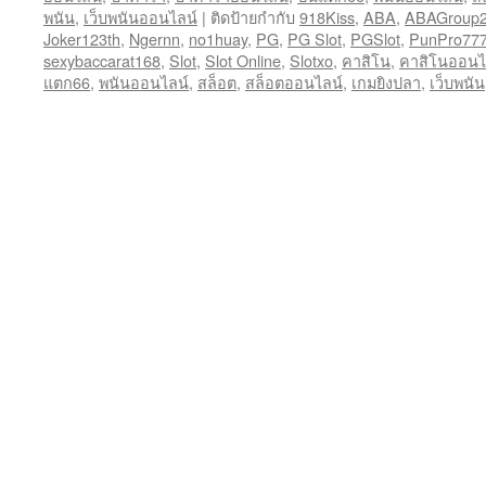
พนัน
,
เว็บพนันออนไลน์
|
ติดป้ายกำกับ
918Kiss
,
ABA
,
ABAGroup
Joker123th
,
Ngernn
,
no1huay
,
PG
,
PG Slot
,
PGSlot
,
PunPro77
sexybaccarat168
,
Slot
,
Slot Online
,
Slotxo
,
คาสิโน
,
คาสิโนออนไ
แตก66
,
พนันออนไลน์
,
สล็อต
,
สล็อตออนไลน์
,
เกมยิงปลา
,
เว็บพนัน