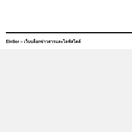
ElnSor – เว็บบล็อกข่าวสารและไลฟ์สไตล์