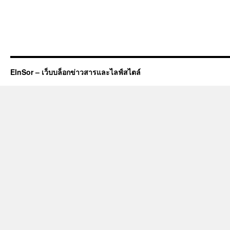
ElnSor – เว็บบล็อกข่าวสารและไลฟ์สไตล์