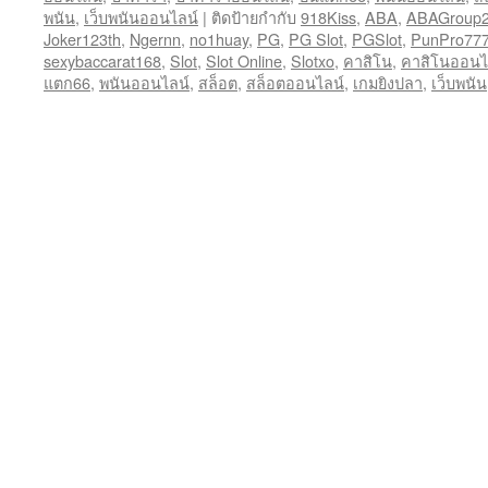
พนัน
,
เว็บพนันออนไลน์
|
ติดป้ายกำกับ
918Kiss
,
ABA
,
ABAGroup
Joker123th
,
Ngernn
,
no1huay
,
PG
,
PG Slot
,
PGSlot
,
PunPro77
sexybaccarat168
,
Slot
,
Slot Online
,
Slotxo
,
คาสิโน
,
คาสิโนออนไ
แตก66
,
พนันออนไลน์
,
สล็อต
,
สล็อตออนไลน์
,
เกมยิงปลา
,
เว็บพนัน