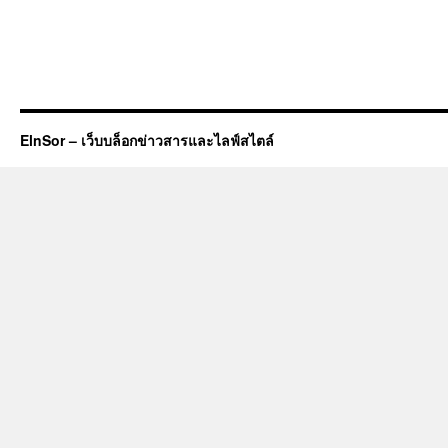
ElnSor – เว็บบล็อกข่าวสารและไลฟ์สไตล์