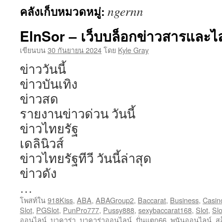
ngernn
คลังเก็บหมวดหมู่:
เนื้อหา
ElnSor – เว็บบล็อกข่าวสารและไล
เขียนบน
30 กันยายน 2024
โดย
Kyle Gray
ข่าววันนี้
ข่าวบันเทิง
ข่าวสด
รายงานข่าวด่วน วันนี้
ข่าวไทยรัฐ
เดลินิวส์
ข่าวไทยรัฐทีวี วันนี้ล่าสุด
ข่าวดัง
…
โพสท์ใน
918Kiss
,
ABA
,
ABAGroup2
,
Baccarat
,
Business
,
Casin
Slot
,
PGSlot
,
PunPro777
,
Pussy888
,
sexybaccarat168
,
Slot
,
Slo
ออนไลน์
,
บาคาร่า
,
บาคาร่าออนไลน์
,
ปั่นแตก66
,
พนันออนไลน์
,
ส