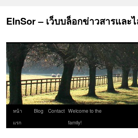
ElnSor – เว็บบล็อกข่าวสารและไ
ข้าม
หน้า
Blog
Contact
Welcome to the
ไป
แรก
family!
ยัง