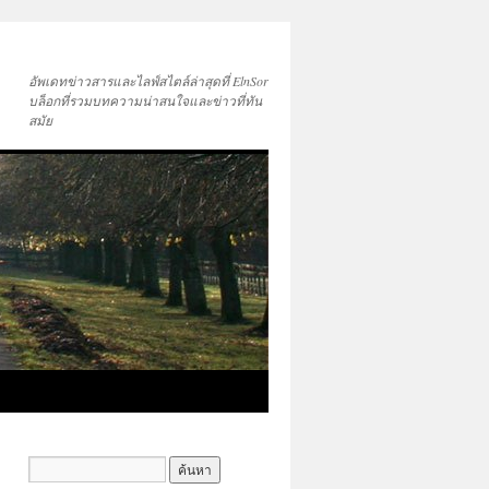
อัพเดทข่าวสารและไลฟ์สไตล์ล่าสุดที่ ElnSor
บล็อกที่รวมบทความน่าสนใจและข่าวที่ทัน
สมัย