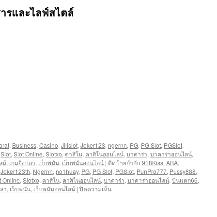
สารและไลฟ์สไตล์
arat
,
Business
,
Casino
,
Jilislot
,
Joker123
,
ngernn
,
PG
,
PG Slot
,
PGSlot
,
,
Slot
,
Slot Online
,
Slotxo
,
คาสิโน
,
คาสิโนออนไลน์
,
บาคาร่า
,
บาคาร่าออนไลน์
,
ลน์
,
เกมยิงปลา
,
เว็บพนัน
,
เว็บพนันออนไลน์
|
ติดป้ายกำกับ
918Kiss
,
ABA
,
,
Joker123th
,
Ngernn
,
no1huay
,
PG
,
PG Slot
,
PGSlot
,
PunPro777
,
Pussy888
,
t Online
,
Slotxo
,
คาสิโน
,
คาสิโนออนไลน์
,
บาคาร่า
,
บาคาร่าออนไลน์
,
ปั่นแตก66
,
บน
ปลา
,
เว็บพนัน
,
เว็บพนันออนไลน์
|
ปิดความเห็น
ElnSor
–
เว็บ