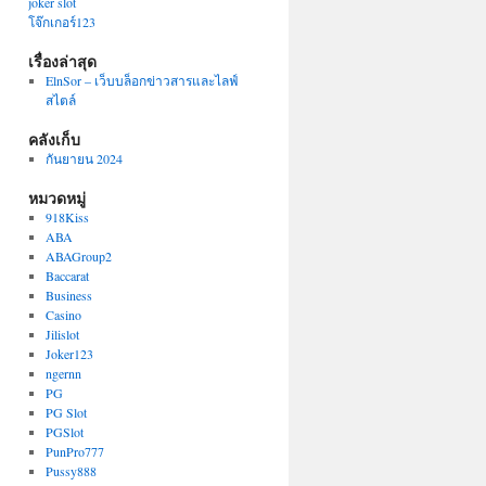
joker slot
โจ๊กเกอร์123
เรื่องล่าสุด
ElnSor – เว็บบล็อกข่าวสารและไลฟ์
สไตล์
คลังเก็บ
กันยายน 2024
หมวดหมู่
918Kiss
ABA
ABAGroup2
Baccarat
Business
Casino
Jilislot
Joker123
ngernn
PG
PG Slot
PGSlot
PunPro777
Pussy888