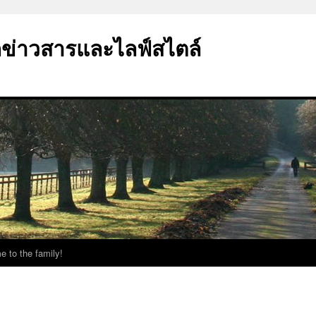
กข่าวสารและไลฟ์สไตล์
 to the family!