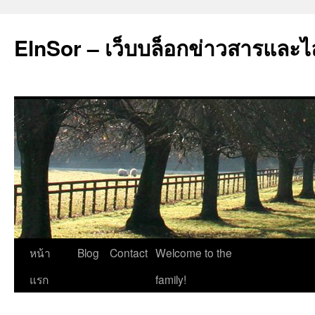
ElnSor – เว็บบล็อกข่าวสารและไ
ข้าม
หน้า
Blog
Contact
Welcome to the
ไป
แรก
family!
ยัง