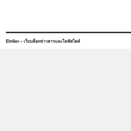
ElnSor – เว็บบล็อกข่าวสารและไลฟ์สไตล์