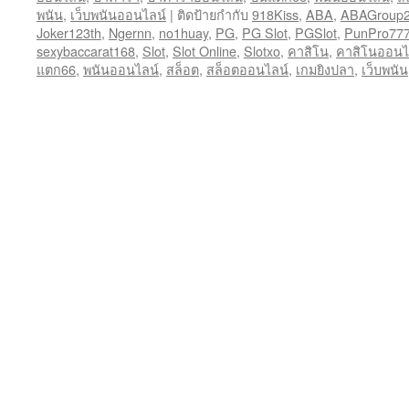
พนัน
,
เว็บพนันออนไลน์
|
ติดป้ายกำกับ
918Kiss
,
ABA
,
ABAGroup
Joker123th
,
Ngernn
,
no1huay
,
PG
,
PG Slot
,
PGSlot
,
PunPro77
sexybaccarat168
,
Slot
,
Slot Online
,
Slotxo
,
คาสิโน
,
คาสิโนออนไ
แตก66
,
พนันออนไลน์
,
สล็อต
,
สล็อตออนไลน์
,
เกมยิงปลา
,
เว็บพนัน