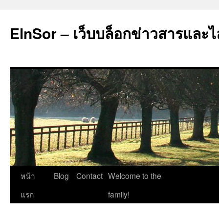
ElnSor – เว็บบล็อกข่าวสารและไ
ข้าม
หน้า
Blog
Contact
Welcome to the
ไป
แรก
family!
ยัง