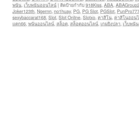
พนัน
,
เว็บพนันออนไลน์
|
ติดป้ายกำกับ
918Kiss
,
ABA
,
ABAGroup
Joker123th
,
Ngernn
,
no1huay
,
PG
,
PG Slot
,
PGSlot
,
PunPro77
sexybaccarat168
,
Slot
,
Slot Online
,
Slotxo
,
คาสิโน
,
คาสิโนออนไ
แตก66
,
พนันออนไลน์
,
สล็อต
,
สล็อตออนไลน์
,
เกมยิงปลา
,
เว็บพนัน