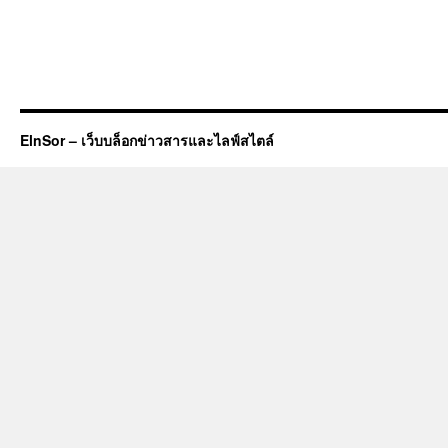
ElnSor – เว็บบล็อกข่าวสารและไลฟ์สไตล์