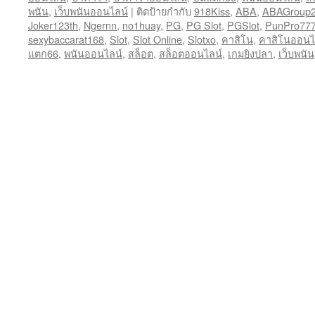
พนัน
,
เว็บพนันออนไลน์
|
ติดป้ายกำกับ
918Kiss
,
ABA
,
ABAGroup
Joker123th
,
Ngernn
,
no1huay
,
PG
,
PG Slot
,
PGSlot
,
PunPro77
sexybaccarat168
,
Slot
,
Slot Online
,
Slotxo
,
คาสิโน
,
คาสิโนออนไ
แตก66
,
พนันออนไลน์
,
สล็อต
,
สล็อตออนไลน์
,
เกมยิงปลา
,
เว็บพนัน