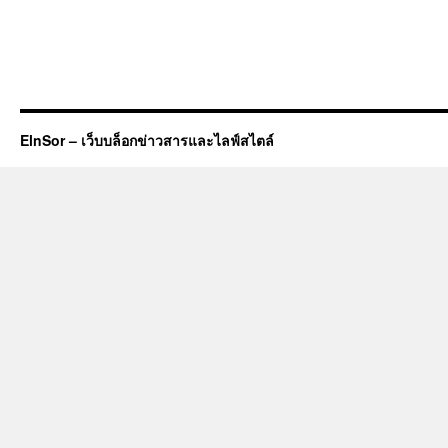
ElnSor – เว็บบล็อกข่าวสารและไลฟ์สไตล์