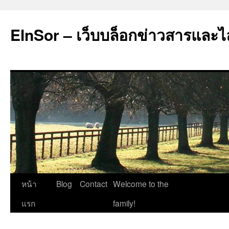
ElnSor – เว็บบล็อกข่าวสารและไ
ข้าม
หน้า
Blog
Contact
Welcome to the
ไป
แรก
family!
ยัง